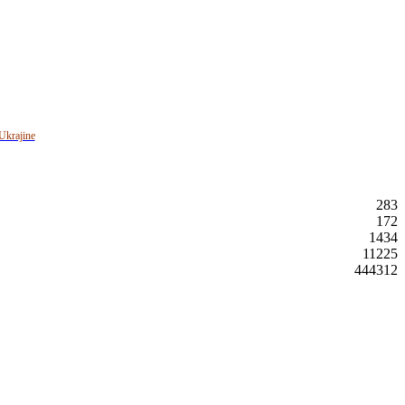
Ukrajine
283
172
1434
11225
444312
rposes only