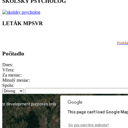
ŠKOLSKÝ PSYCHOLÓG
LETÁK MPSVR
Predchá
Počítadlo
Dnes:
Včera:
Za mesiac:
Minulý mesiac:
Spolu:
For development purposes only
For development purposes onl
This page can't load Google Map
Do you own this website?