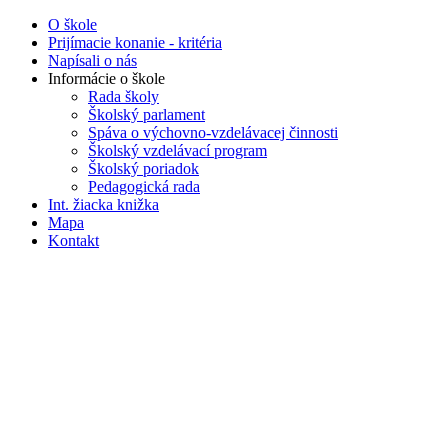
O škole
Prijímacie konanie - kritéria
Napísali o nás
Informácie o škole
Rada školy
Školský parlament
Spáva o výchovno-vzdelávacej činnosti
Školský vzdelávací program
Školský poriadok
Pedagogická rada
Int. žiacka knižka
Mapa
Kontakt