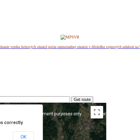
dzanie vzniku krízových situácií počas mimoriadnej situácie v dôsledku vojnových udalostí na 
Get route
y
For development purposes only
For development pu
s correctly.
OK