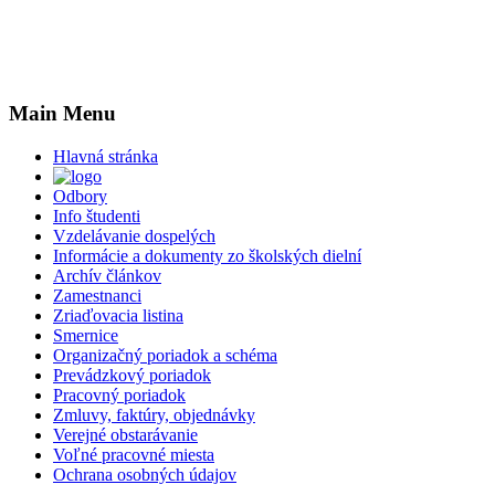
Main Menu
Hlavná stránka
Odbory
Info študenti
Vzdelávanie dospelých
Informácie a dokumenty zo školských dielní
Archív článkov
Zamestnanci
Zriaďovacia listina
Smernice
Organizačný poriadok a schéma
Prevádzkový poriadok
Pracovný poriadok
Zmluvy, faktúry, objednávky
Verejné obstarávanie
Voľné pracovné miesta
Ochrana osobných údajov