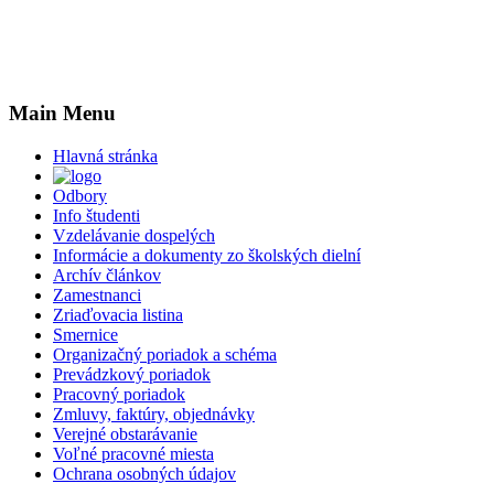
Main Menu
Hlavná stránka
Odbory
Info študenti
Vzdelávanie dospelých
Informácie a dokumenty zo školských dielní
Archív článkov
Zamestnanci
Zriaďovacia listina
Smernice
Organizačný poriadok a schéma
Prevádzkový poriadok
Pracovný poriadok
Zmluvy, faktúry, objednávky
Verejné obstarávanie
Voľné pracovné miesta
Ochrana osobných údajov