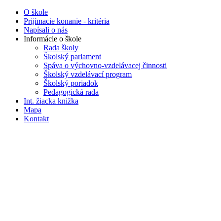
O škole
Prijímacie konanie - kritéria
Napísali o nás
Informácie o škole
Rada školy
Školský parlament
Spáva o výchovno-vzdelávacej činnosti
Školský vzdelávací program
Školský poriadok
Pedagogická rada
Int. žiacka knižka
Mapa
Kontakt