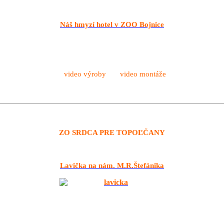
Náš hmyzí hotel v ZOO Bojnice
video výroby video montáže
ZO SRDCA PRE TOPOĽČANY
Lavička na nám. M.R.Štefánika