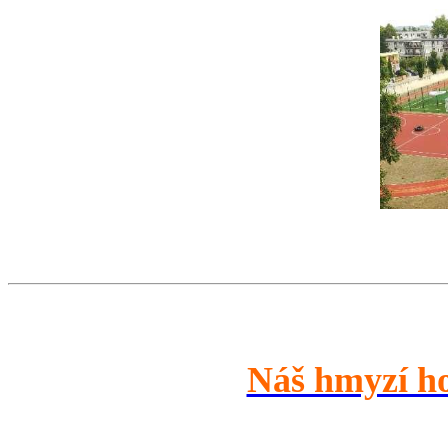
Náš hmyzí h