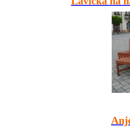
Lavička na n
Anj