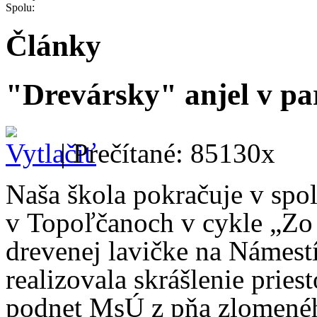
Spolu:
Články
"Drevársky" anjel v p
| Prečítané: 85130x
Naša škola pokračuje v sp
v Topoľčanoch v cykle „Zo 
drevenej lavičke na Námestí
realizovala skrášlenie prie
podnet MsÚ z pňa zlomenéh