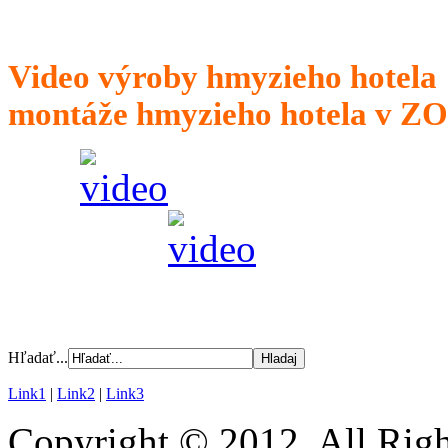
Video výroby hmy
montáže hmyzieho hotela v ZO
Hľadať...
Link1
|
Link2
|
Link3
Copyright © 2012. All Righ