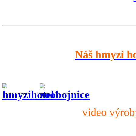
Náš hmyzí h
video výro