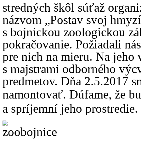
stredných škôl súťaž orga
názvom „Postav svoj hmyzí 
s bojnickou zoologickou zá
pokračovanie. Požiadali ná
pre nich na mieru. Na jeho v
s majstrami odborného výc
predmetov. Dňa 2.5.2017 sm
namontovať.
Dúfame, že bu
a spríjemní jeho prostredie
.