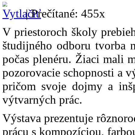
| Prečítané: 455x
V priestoroch školy prebie
študijného odboru tvorba n
počas plenéru. Žiaci mali m
pozorovacie schopnosti a vý
pričom svoje dojmy a inšpi
výtvarných prác.
Výstava prezentuje rôznorod
prácu s kompozíciou, farbo