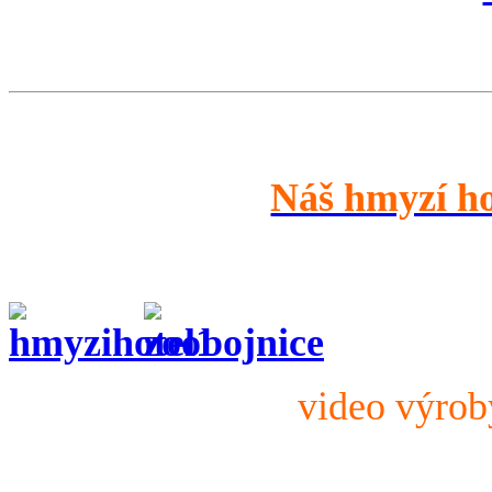
Náš hmyzí h
video výro