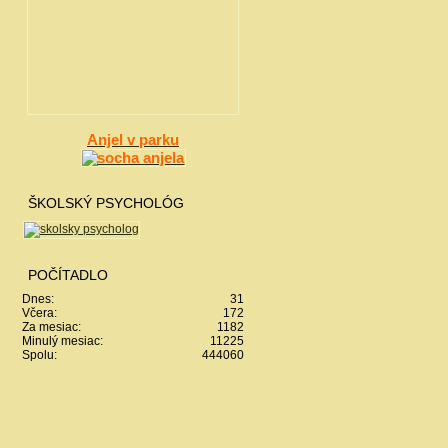
Anjel v parku
ŠKOLSKÝ PSYCHOLÓG
POČÍTADLO
Dnes:
31
Včera:
172
Za mesiac:
1182
Minulý mesiac:
11225
Spolu:
444060