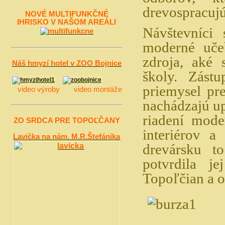
drevospracuj
NOVÉ MULTIFUNKČNÉ
IHRISKO V NAŠOM AREÁLI
Návštevníci 
moderné uče
zdroja, aké 
Náš hmyzí hotel v ZOO Bojnice
školy. Zástu
priemysel pr
video výroby video montáže
nachádzajú up
riadení mode
ZO SRDCA PRE TOPOĽČANY
interiérov a
Lavička na nám. M.R.Štefánika
drevársku to
potvrdila j
Topoľčian a o