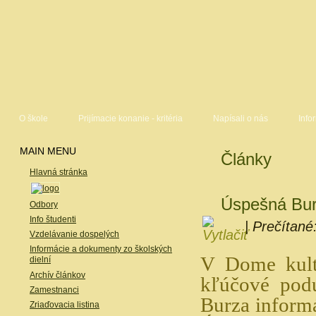
O škole
Prijímacie konanie - kritéria
Napísali o nás
Info
MAIN MENU
Články
Hlavná stránka
Úspešná Bur
Odbory
Info študenti
| Prečítané
Vzdelávanie dospelých
Informácie a dokumenty zo školských
V Dome kult
dielní
Archív článkov
kľúčové podu
Zamestnanci
Burza informá
Zriaďovacia listina