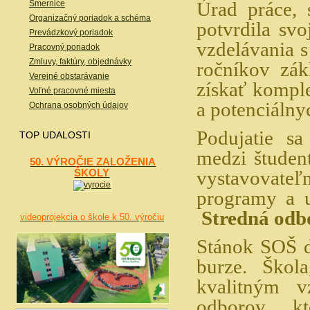
Úrad práce, 
Smernice
Organizačný poriadok a schéma
potvrdila svo
Prevádzkový poriadok
vzdelávania s
Pracovný poriadok
Zmluvy, faktúry, objednávky
ročníkov zák
Verejné obstarávanie
získať kompl
Voľné pracovné miesta
a potenciálny
Ochrana osobných údajov
Podujatie sa
TOP UDALOSTI
medzi študen
50. VÝROČIE ZALOŽENIA
vystavovate
ŠKOLY
programy a u
Stredná odb
videoprojekcia o škole k 50. výročiu
Stánok SOŠ d
burze. Škol
kvalitným v
odborov, k