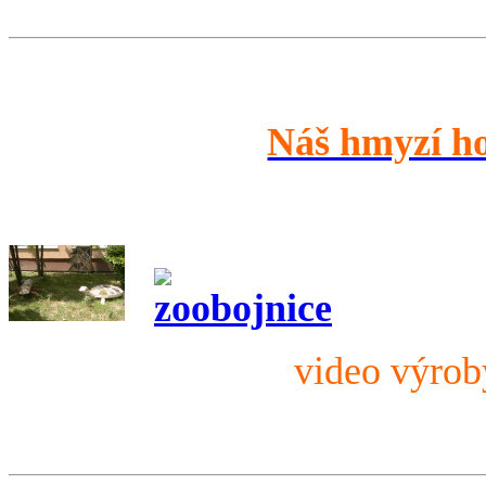
Náš hmyzí h
video výro