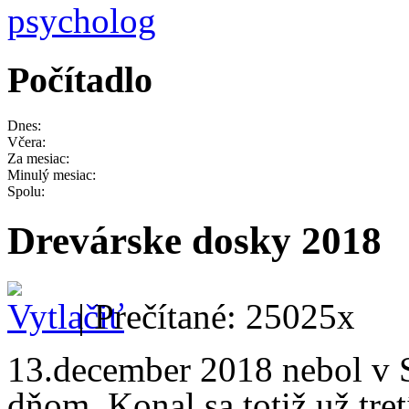
Počítadlo
Dnes:
Včera:
Za mesiac:
Minulý mesiac:
Spolu:
Drevárske dosky 2018
| Prečítané: 25025x
13.december 2018 nebol v 
dňom. Konal sa totiž už tre