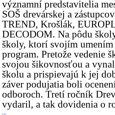
významní predstavitelia me
SOŠ drevárskej a zástupcov
TREND, Krošlák, EUROPLA
DECODOM. Na pôdu školy za
školy, ktorí svojím umením 
program. Pretože vedenie šk
svojou šikovnosťou a vyna
školu a prispievajú k jej d
záver podujatia boli ocenen
odboroch. Tretí ročník Dre
vydaril, a tak dovidenia o r