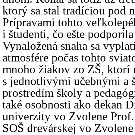
ktorý sa stal tradíciou pod
Prípravami tohto veľkolepého
i študenti, čo ešte podporil
Vynaložená snaha sa vyplati
atmosfére počas tohto sviat
mnoho žiakov zo ZŠ, ktorí 
s jednotlivými učebnými a š
prostredím školy a pedagóg
také osobnosti ako dekan D
univerzity vo Zvolene Prof. 
SOŠ drevárskej vo Zvolene 