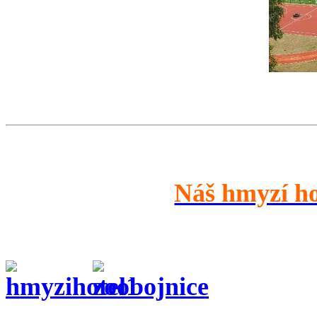
Náš hmyzí h