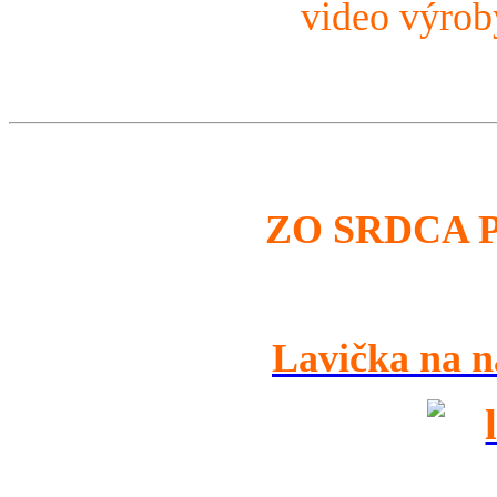
video výro
ZO SRDCA 
Lavička na n