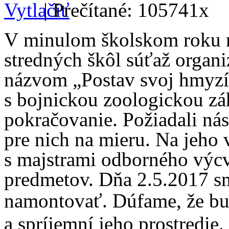
| Prečítané: 105741x
V minulom školskom roku na
stredných škôl súťaž orga
názvom „Postav svoj hmyzí 
s bojnickou zoologickou zá
pokračovanie. Požiadali ná
pre nich na mieru. Na jeho v
s majstrami odborného výc
predmetov. Dňa 2.5.2017 sm
namontovať.
Dúfame, že bu
a spríjemní jeho prostredie
.