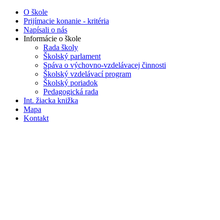
O škole
Prijímacie konanie - kritéria
Napísali o nás
Informácie o škole
Rada školy
Školský parlament
Spáva o výchovno-vzdelávacej činnosti
Školský vzdelávací program
Školský poriadok
Pedagogická rada
Int. žiacka knižka
Mapa
Kontakt