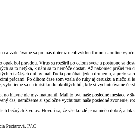
doma a vzdelávame sa pre nás doteraz neobvyklou formou - online vyučo
 opak bol pravdou. Vírus sa rozšíril po celom svete a postupne sa dost
ch sa to netýka, k nám sa to nemôže dostať. Až nakoniec prišiel ten de
s týchto ťažkých dní by mali ľudia pomáhať jeden druhému, a preto sa 
 prácami. Po dlhom čase som vzala do ruky aj ceruzku a niečo si len 
e, vyberieme sa na turistiku do okolitých hôr, kde si vychutnávame čer
o, no hlavne nie my- maturanti. Mali to byť naše posledné mesiace v ško
trávený čas, nemôžeme si spoločne vychutnať naše posledné zvonenie, rozl
ich bežných životov. Hovorí sa, že všetko zlé je na niečo dobré, a tak 
 IV.C