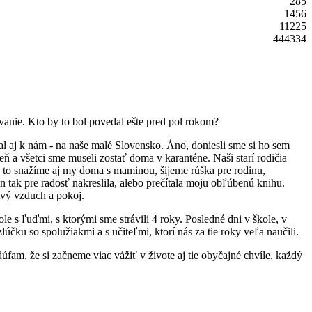
285
1456
11225
444334
vanie. Kto by to bol povedal ešte pred pol rokom?
al aj k nám - na naše malé Slovensko. Áno, doniesli sme si ho sem
ň a všetci sme museli zostať doma v karanténe. Naši starí rodičia
o to snažíme aj my doma s maminou, šijeme rúška pre rodinu,
tak pre radosť nakreslila, alebo prečítala moju obľúbenú knihu.
stvý vzduch a pokoj.
le s ľuďmi, s ktorými sme strávili 4 roky. Posledné dni v škole, v
účku so spolužiakmi a s učiteľmi, ktorí nás za tie roky veľa naučili.
dúfam, že si začneme viac vážiť v živote aj tie obyčajné chvíle, každý