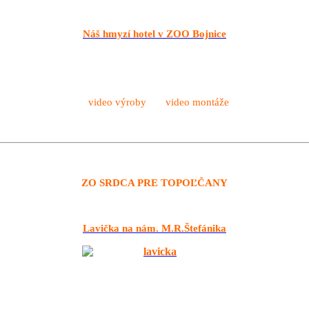
Náš hmyzí hotel v ZOO Bojnice
video výroby video montáže
ZO SRDCA PRE TOPOĽČANY
Lavička na nám. M.R.Štefánika