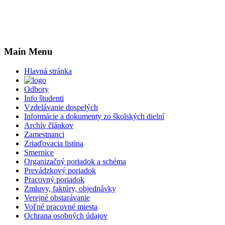
Main Menu
Hlavná stránka
Odbory
Info študenti
Vzdelávanie dospelých
Informácie a dokumenty zo školských dielní
Archív článkov
Zamestnanci
Zriaďovacia listina
Smernice
Organizačný poriadok a schéma
Prevádzkový poriadok
Pracovný poriadok
Zmluvy, faktúry, objednávky
Verejné obstarávanie
Voľné pracovné miesta
Ochrana osobných údajov