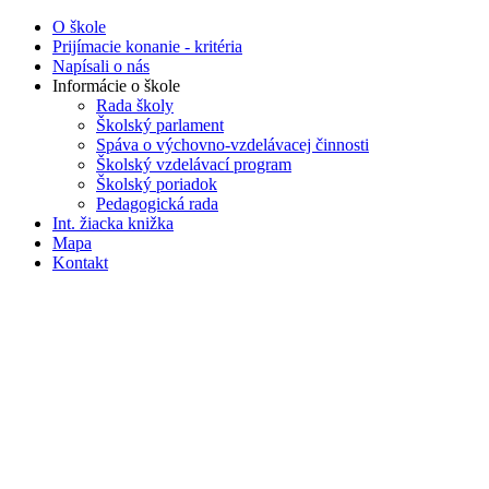
O škole
Prijímacie konanie - kritéria
Napísali o nás
Informácie o škole
Rada školy
Školský parlament
Spáva o výchovno-vzdelávacej činnosti
Školský vzdelávací program
Školský poriadok
Pedagogická rada
Int. žiacka knižka
Mapa
Kontakt