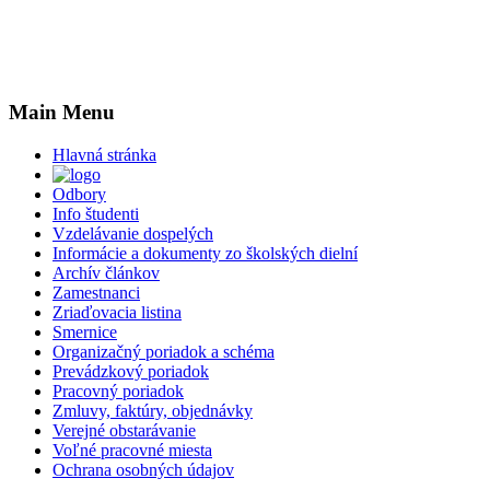
Main Menu
Hlavná stránka
Odbory
Info študenti
Vzdelávanie dospelých
Informácie a dokumenty zo školských dielní
Archív článkov
Zamestnanci
Zriaďovacia listina
Smernice
Organizačný poriadok a schéma
Prevádzkový poriadok
Pracovný poriadok
Zmluvy, faktúry, objednávky
Verejné obstarávanie
Voľné pracovné miesta
Ochrana osobných údajov