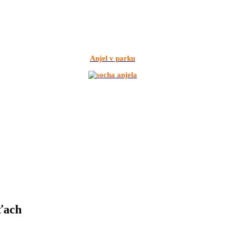
Anjel v parku
ťach