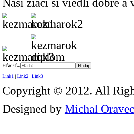
Naši žiaci si viedli dobre a 
Hľadať...
Link1
|
Link2
|
Link3
Copyright © 2012. All Righ
Designed by
Michal Orave