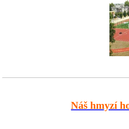
Náš hmyzí h