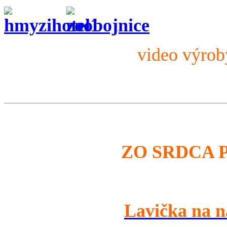
video výro
ZO SRDCA 
Lavička na n