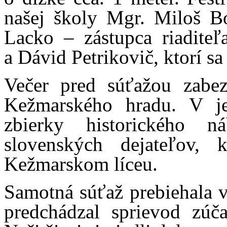
našej školy Mgr. Miloš Bo
Lacko – zástupca riadite
a Dávid Petrikovič, ktorí sa
Večer pred súťažou zabezp
Kežmarského hradu. V je
zbierky historického 
slovenských dejateľov, 
Kežmarskom líceu.
Samotná súťaž prebiehala v
predchádzal sprievod zúč