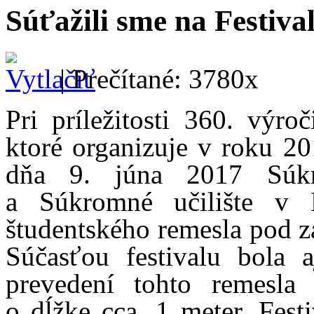
Súťažili sme na Festiva
| Prečítané: 3780x
Pri príležitosti 360. výro
ktoré organizuje v roku 2
dňa 9. júna 2017 Súkr
a Súkromné učilište v 
študentského remesla pod z
Súčasťou festivalu bola a
prevedení tohto remesla 
o dĺžke cca. 1 meter. Festi